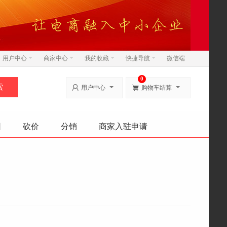
用户中心
商家中心
我的收藏
快捷导航
微信端
0


用户中心
购物车结算
团
砍价
分销
商家入驻申请