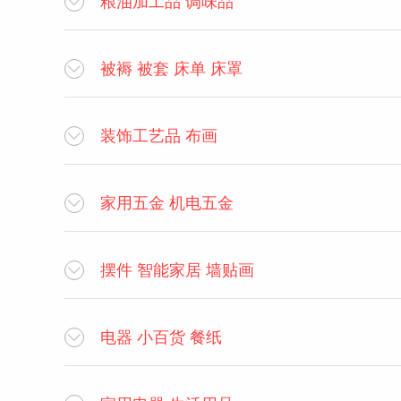
粮油加工品 调味品

被褥 被套 床单 床罩

装饰工艺品 布画

家用五金 机电五金

摆件 智能家居 墙贴画

电器 小百货 餐纸
