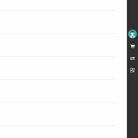
未登录


