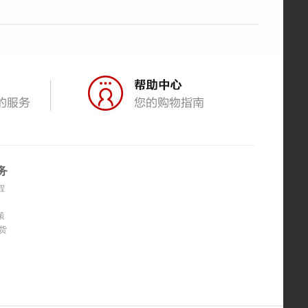
务
程
策
货